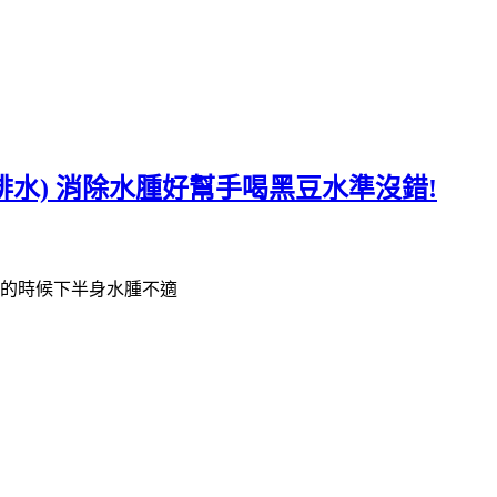
咖啡水) 消除水腫好幫手喝黑豆水準沒錯!
午的時候下半身水腫不適