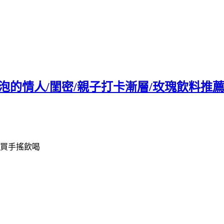
泡的情人/閨密/親子打卡漸層/玫瑰飲料推薦
店買手搖飲喝