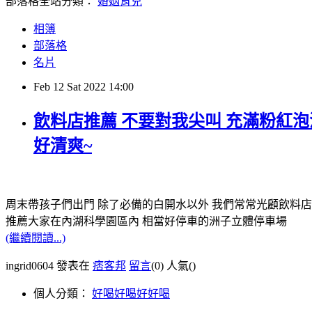
部落格全站分類：
婚姻育兒
相簿
部落格
名片
Feb
12
Sat
2022
14:00
飲料店推薦 不要對我尖叫 充滿粉紅泡
好清爽~
周末帶孩子們出門 除了必備的白開水以外 我們常常光顧飲料
推薦大家在內湖科學園區內 相當好停車的洲子立體停車場
(繼續閱讀...)
ingrid0604 發表在
痞客邦
留言
(0)
人氣(
)
個人分類：
好喝好喝好好喝