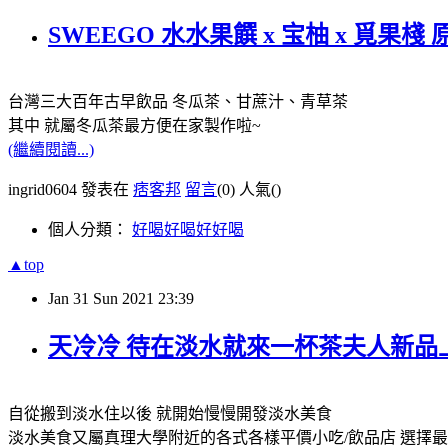
SWEEGO 水水果饌 x 宝柚 x 覓
台灣三大百年古早飲品 冬瓜茶、甘蔗汁、青草茶
其中 就屬冬瓜茶最方便在家製作啦~
(繼續閱讀...)
ingrid0604 發表在
痞客邦
留言
(0)
人氣(
)
個人分類：
好喝好喝好好喝
▲top
Jan
31
Sun
2021
23:39
天冷冷 待在淡水就來一杯茶夫人新品
自從搬到淡水住以後 就開始慢慢開發淡水美食
淡水美食又屬真理大學附近的各式各樣平價小吃/飲品店 選擇最