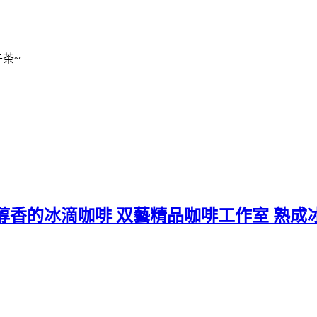
茶~
醇香的冰滴咖啡 双藝精品咖啡工作室 熟成