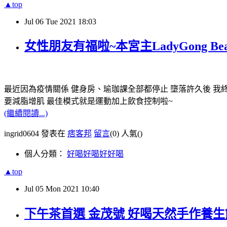
▲top
Jul
06
Tue
2021
18:03
女性朋友有福啦~本宮主LadyGong B
最近因為疫情關係 健身房、瑜珈課全部都停止 墮落許久後 我終
要減脂增肌 最佳模式就是運動加上飲食控制啦~
(繼續閱讀...)
ingrid0604 發表在
痞客邦
留言
(0)
人氣(
)
個人分類：
好喝好喝好好喝
▲top
Jul
05
Mon
2021
10:40
下午茶首選 金茂號 好喝天然手作養