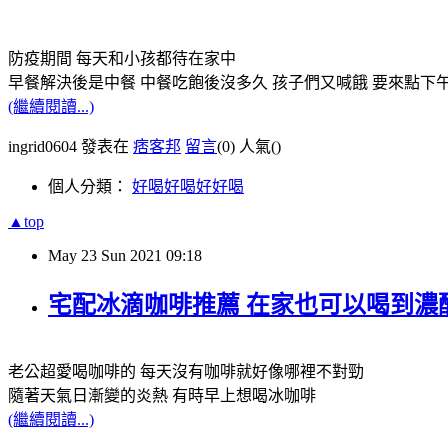
防疫期間 每天和小孩都待在家中
早餐解決後是中餐 中餐吃飽後沒多久 孩子們又喊餓 要來點下午
(繼續閱讀...)
ingrid0604 發表在
痞客邦
留言
(0)
人氣(
)
個人分類：
好喝好喝好好喝
▲top
May
23
Sun
2021
09:18
宅配冰滴咖啡推薦 在家也可以喝到濃
老公超愛喝咖啡的 每天沒有咖啡就好像哪裡不對勁
隨著天氣日漸變的炎熱 有時早上想喝冰咖啡
(繼續閱讀...)