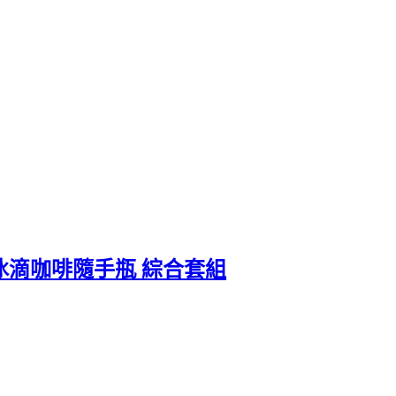
冰滴咖啡隨手瓶 綜合套組