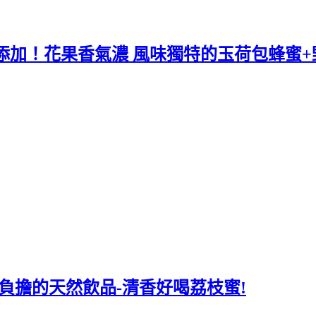
添加！花果香氣濃 風味獨特的玉荷包蜂蜜+
無負擔的天然飲品-清香好喝荔枝蜜!