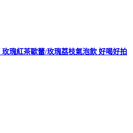
 玫瑰紅茶歐蕾/玫瑰荔枝氣泡飲 好喝好拍