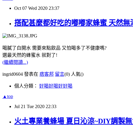
Oct
07
Wed
2020
23:37
搭配甚麼都好吃的嘟嘟家蜂蜜 天然無
喝膩了白開水 需要來點飲品 又怕喝多了不健康嗎?
選最天然的蜂蜜水 就對了!
(繼續閱讀...)
ingrid0604 發表在
痞客邦
留言
(0)
人氣(
)
個人分類：
好喝好喝好好喝
▲top
Jul
21
Tue
2020
22:33
火土專業養蜂場 夏日沁涼~DIY調製