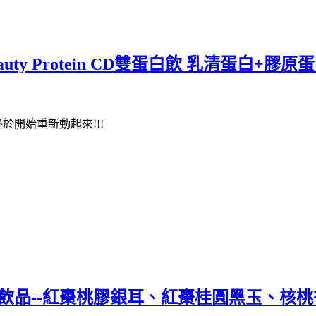
eauty Protein CD雙蛋白飲 乳清蛋白
於開始重新動起來!!!
生飲品--紅棗桃膠銀耳、紅棗桂圓黑玉、核