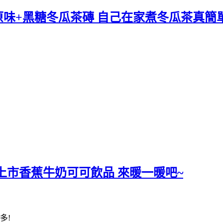
果棧 原味+黑糖冬瓜茶磚 自己在家煮冬瓜茶真簡單
上市香蕉牛奶可可飲品 來暖一暖吧~
多!