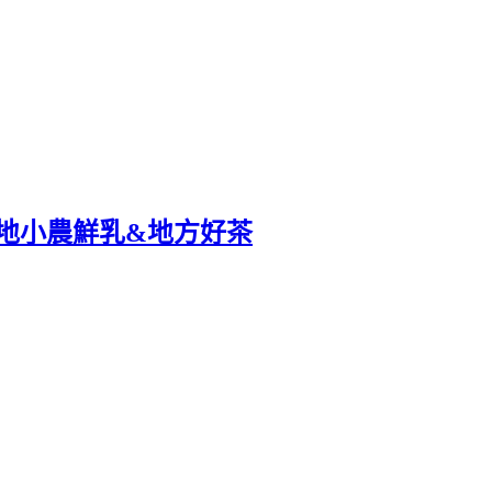
灣在地小農鮮乳&地方好茶