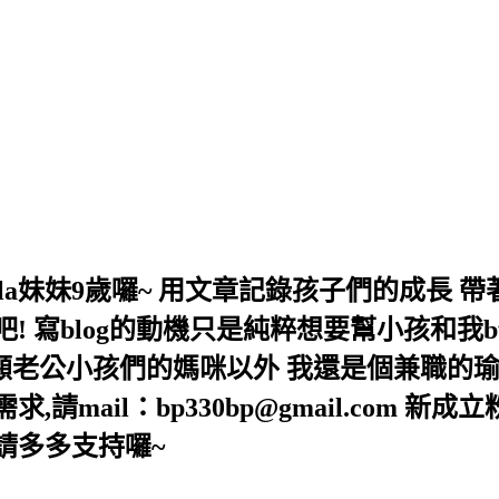
,Bella妹妹9歲囉~ 用文章記錄孩子們的成
 寫blog的動機只是純粹想要幫小孩和我b
照顧老公小孩們的媽咪以外 我還是個兼職的瑜
mail：bp330bp@gmail.com 新成
lla/ 請多多支持囉~