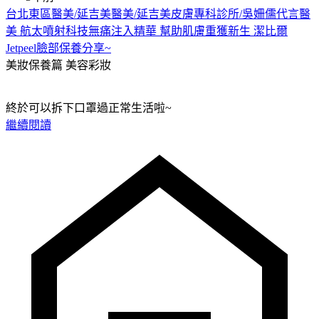
台北東區醫美/延吉美醫美/延吉美皮膚專科診所/吳姍儒代言醫
美 航太噴射科技無痛注入精華 幫助肌膚重獲新生 潔比爾
Jetpeel臉部保養分享~
美妝保養篇
美容彩妝
終於可以拆下口罩過正常生活啦~
繼續閱讀