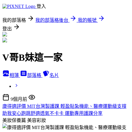
登入
我的部落格
我的部落格後台
我的帳號
登出
V哥B妹這一家
相簿
部落格
名片
9個月前
康得適評價 MIT台灣製護踝 輕盈貼紮機能、醫療運動級支撐
助我安心跑跳舒適透氣不卡卡 運動專用護踝分享
美妝保養篇
美容彩妝