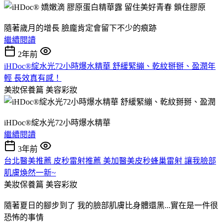
隨著歲月的增長 臉龐肯定會留下不少的痕跡
繼續閱讀
2年前
iHDoc®綻水光72小時爆水精華 舒緩緊繃、乾紋掰掰、盈潤年
輕 長效真有感！
美妝保養篇
美容彩妝
iHDoc®綻水光72小時爆水精華
繼續閱讀
3年前
台北醫美推薦 皮秒雷射推薦 美加醫美皮秒蜂巢雷射 讓我臉部
肌膚煥然一新~
美妝保養篇
美容彩妝
隨著夏日的腳步到了 我的臉部肌膚比身體還黑...實在是一件很
恐怖的事情