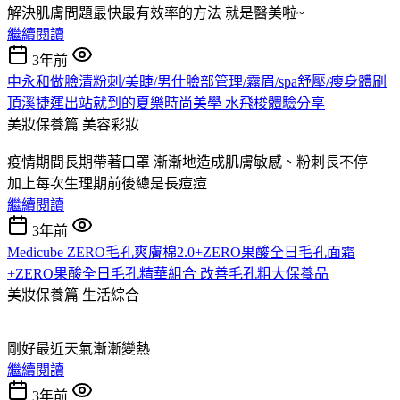
解決肌膚問題最快最有效率的方法 就是醫美啦~
繼續閱讀
3年前
中永和做臉清粉刺/美睫/男仕臉部管理/霧眉/spa舒壓/瘦身體刷
頂溪捷運出站就到的夏樂時尚美學 水飛梭體驗分享
美妝保養篇
美容彩妝
疫情期間長期帶著口罩 漸漸地造成肌膚敏感、粉刺長不停
加上每次生理期前後總是長痘痘
繼續閱讀
3年前
Medicube ZERO毛孔爽膚棉2.0+ZERO果酸全日毛孔面霜
+ZERO果酸全日毛孔精華組合 改善毛孔粗大保養品
美妝保養篇
生活綜合
剛好最近天氣漸漸變熱
繼續閱讀
3年前