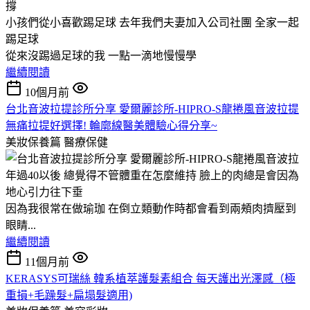
小孩們從小喜歡踢足球 去年我們夫妻加入公司社團 全家一起
踢足球
從來沒踢過足球的我 一點一滴地慢慢學
繼續閱讀
10個月前
台北音波拉提診所分享 愛爾麗診所-HIPRO-S龍捲風音波拉提
無痛拉提好選擇! 輪廓線醫美體驗心得分享~
美妝保養篇
醫療保健
年過40以後 總覺得不管體重在怎麼維持 臉上的肉總是會因為
地心引力往下垂
因為我很常在做瑜珈 在倒立類動作時都會看到兩頰肉擠壓到
眼睛...
繼續閱讀
11個月前
KERASYS可瑞絲 韓系植萃護髮素組合 每天護出光澤感（極
重損+毛躁髮+扁塌髮適用)