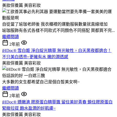
美妝保養篇
美容彩妝
自從當了瑜珈老師後 我衣櫃裡的運動服裝數量就直線增加
瑜珈服飾有各式各樣不同款式不同顏色不同搭配 買都買不完...
繼續閱讀
2年前
iHDoc® 雪白姬 淨白綻光精華 無光敏性，白天黑夜都適合！
不只美白透亮~更擁有水 嫩的潤透感
美妝保養篇
美容彩妝
俗話說的好 一白遮三醜
大多數的女生都希望自己是個白皙美女啊~
繼續閱讀
2年前
iHDoc® 嬌嫩滴 膠原蛋白精華露 留住美好青春 鎖住膠原蛋白
緊緻拉提 飽水盈潤的好肌膚~
美妝保養篇
美容彩妝