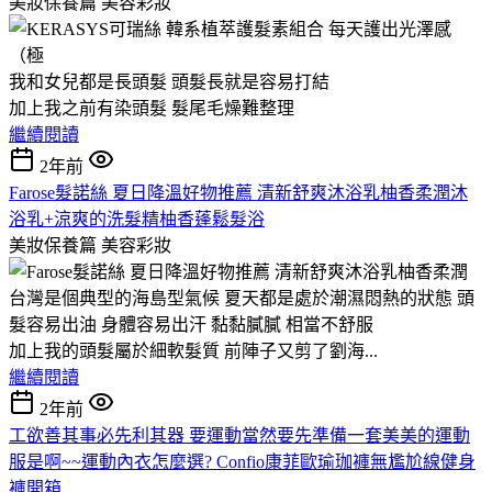
美妝保養篇
美容彩妝
我和女兒都是長頭髮 頭髮長就是容易打結
加上我之前有染頭髮 髮尾毛燥難整理
繼續閱讀
2年前
Farose髮諾絲 夏日降溫好物推薦 清新舒爽沐浴乳柚香柔潤沐
浴乳+涼爽的洗髮精柚香蓬鬆髮浴
美妝保養篇
美容彩妝
台灣是個典型的海島型氣候 夏天都是處於潮濕悶熱的狀態 頭
髮容易出油 身體容易出汗 黏黏膩膩 相當不舒服
加上我的頭髮屬於細軟髮質 前陣子又剪了劉海...
繼續閱讀
2年前
工欲善其事必先利其器 要運動當然要先準備一套美美的運動
服是啊~~運動內衣怎麼選? Confio康菲歐瑜珈褲無尷尬線健身
褲開箱