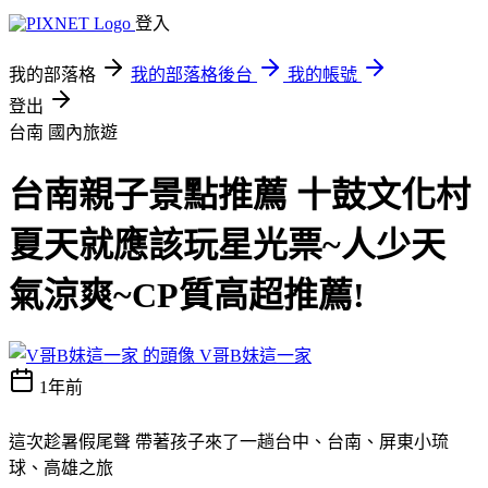
登入
我的部落格
我的部落格後台
我的帳號
登出
台南
國內旅遊
台南親子景點推薦 十鼓文化村
夏天就應該玩星光票~人少天
氣涼爽~CP質高超推薦!
V哥B妹這一家
1年前
這次趁暑假尾聲 帶著孩子來了一趟台中、台南、屏東小琉
球、高雄之旅