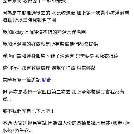
去年夏天 我們去了一趟小琉球
因為是在颱風過後去的 水比較混濁 加上第一次帶小孩浮潛看
海龜 所以當時我報名了團
參加kkday上面評價不錯的熊潛水浮潛團
參加浮潛團的好處就是所有裝備他們都會提供
浮潛面罩和連身服裝、鞋子通通有 只需要穿著泳衣抵達
整個行程都有教練處理 還幫忙拍照 相當輕鬆
當時有寫一篇遊記
點此
但 這次是我們一家四口第二次去 加上全部裝備其實我都有
買...
那不我們就自己下水吧!!
不過 大家別輕易嘗試 因為四人份的長袖長褲水母裝+膠鞋+潛
水鏡+救生衣...