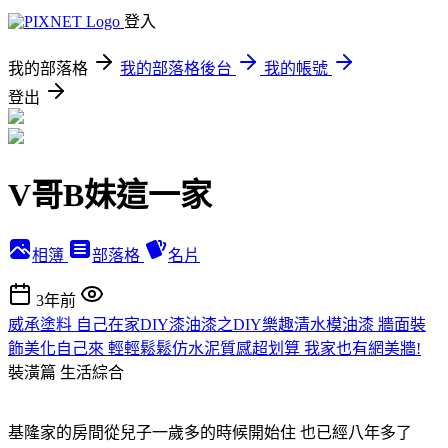
登入
我的部落格
我的部落格後台
我的帳號
登出
V哥B妹這一家
相簿
部落格
名片
3年前
威承塗料 自己在家DIY漆油漆之DIY樂趣清水模油漆 牆面裝
飾美化自己來 輕輕鬆鬆仿水泥質感超划算 我家也有網美牆!
裝潢篇
生活綜合
基隆家的房間從兒子一歲多的時候開始住 也已經八年多了