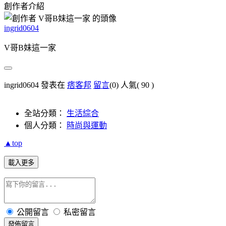
創作者介紹
ingrid0604
V哥B妹這一家
ingrid0604 發表在
痞客邦
留言
(0)
人氣(
90
)
全站分類：
生活綜合
個人分類：
時尚與運動
▲top
載入更多
公開留言
私密留言
發佈留言