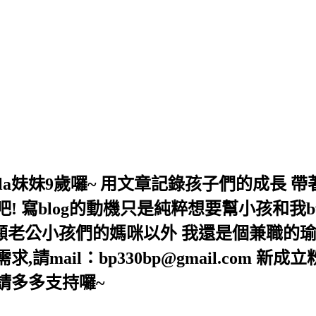
,Bella妹妹9歲囉~ 用文章記錄孩子們的成
 寫blog的動機只是純粹想要幫小孩和我b
照顧老公小孩們的媽咪以外 我還是個兼職的瑜
mail：bp330bp@gmail.com 新成
lla/ 請多多支持囉~