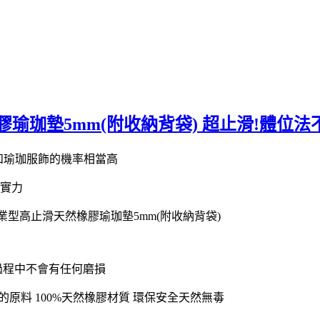
膠瑜珈墊5mm(附收納背袋) 超止滑!體位法
墊和瑜珈服飾的機率相當高
揮實力
業型高止滑天然橡膠瑜珈墊5mm(附收納背袋)
過程中不會有任何磨損
原料 100%天然橡膠材質 環保安全天然無毒