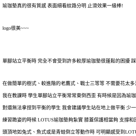
瑜珈墊真的很有質感 表面細看紋路分明 止滑效果一級棒!
logo很美~~~
單腳站立平衡時 完全不會受到許多較厚瑜珈墊很蓬鬆的困擾 踩
在做簡單的樹式、較進階的老鷹式、戰士三等等 不需要花太多
我在教課時 學生單腳站立平衡常常東倒西歪 有時候是因為瑜珈
對還無法拿捏到平衡的學生 我會建議學生站在地上做平衡 少一
練習跪姿的時候 LOTUS瑜珈墊夠紮實 膝蓋保護相當夠 支撐
頭頂地如兔式、魚式或是青蛙倒立等動作時 可明顯感受到LOT