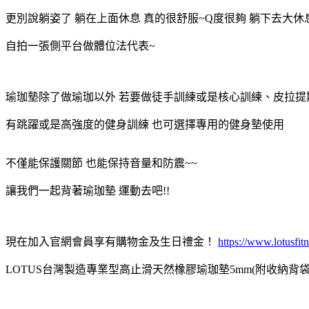
更別說躺姿了 躺在上面休息 真的很舒服~Q度很夠 躺下去大休
自拍一張側平台做體位法代表~
瑜珈墊除了做瑜珈以外 若要做徒手訓練或是核心訓練、皮拉提
有跳躍或是高強度的健身訓練 也可選擇專用的健身墊使用
不僅能保護關節 也能保持音量和防震~~
讓我們一起背著瑜珈墊 運動去吧!!
現在加入官網會員享有購物金及生日禮金！
https:/
/www.lotusfit
LOTUS台灣製造專業型高止滑天然橡膠瑜珈墊5mm(附收納背袋