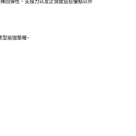
地發揮回彈性、支撐力以及止滑度這些優點以外
業型瑜珈墊喔~
實