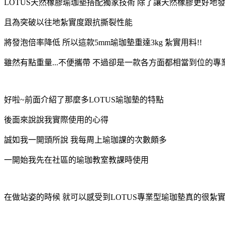
LOTUS天然橡膠瑜珈墊搭配獨家技術 除了讓天然橡膠更好
且為突破以往地紮實度跟抗撕裂性能
將發泡倍率降低 所以這款5mm瑜珈墊重達3kg 紮實用料!!
雖然有點重量...不便攜帶 不過卻是一款各方面都相當到位的專
好啦~前面介紹了那麼多LOTUS瑜珈墊的特點
後面來說說我實際使用的心得
誠如我一開頭所說 我每周上瑜珈課的次數頗多
一開始我先在社區的瑜珈教室教課時使用
在做站姿的時候 就可以感受到LOTUS專業型瑜珈墊真的很紮