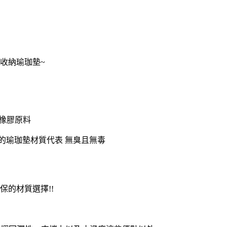
收納瑜珈墊~
然橡膠原料
的瑜珈墊材質代表 無臭且無毒
保的材質選擇!!