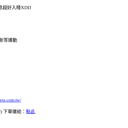
息超好入睡XDD
斯等運動
ness.com.tw/
) 下單連結：
點此