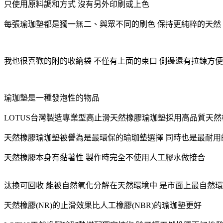
只使用原料調和方式 沒有另外印刷或上色
每張瑜珈墊都是獨一無二、與眾不同的刷色 保持更純粹的天然
我也很喜歡的附的收納袋 不僅有上面的束口 側邊還有拉鍊方便
瑜珈墊是一種發泡性的物品
LOTUS台灣製造專業型高止滑天然橡膠瑜珈墊採用高品質天
天然橡膠瑜珈墊被譽為是最環保的瑜珈墊選擇 同時也是最耐用
天然橡膠本身有黏著性 製作時完全不使用人工膠水做接合
汰換可回收 能被自然氧化分解在天然環境中 是市面上最自然環
天然橡膠(NR)的止滑效果比人工橡膠(NBR)的瑜珈墊更好