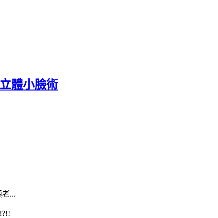
刀立體小臉術
...
!!