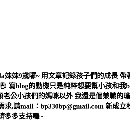
,Bella妹妹9歲囉~ 用文章記錄孩子們的成
 寫blog的動機只是純粹想要幫小孩和我b
照顧老公小孩們的媽咪以外 我還是個兼職的瑜
mail：bp330bp@gmail.com 新成
lla/ 請多多支持囉~