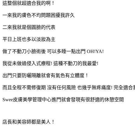
這整個就超適合我的啊！
一來我的膚色不均問題困擾我許久
二來我就是個圓臉的代表
平日上班也多以淡妝為主
做了不動刀小臉術後 可以多睡一點出門 OH!YA!
我從未做過侵入式療程! 這種不動刀的我最愛!
出門只要防曬隔離就會有氣色有立體度！
而且全程不需修復期 沒有任何風險 也幾乎無疼痛度! 完全適合我
Swee皮膚美學管理中心進門就會發現有很舒適的休憩空間
店長和美容師都是美人！