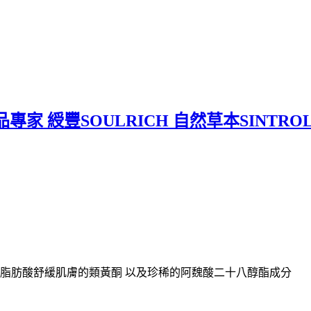
家 綬豐SOULRICH 自然草本SINTR
和脂肪酸舒緩肌膚的類黃酮 以及珍稀的阿魏酸二十八醇酯成分