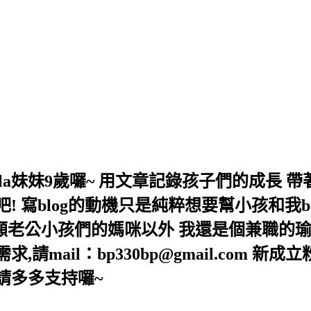
,Bella妹妹9歲囉~ 用文章記錄孩子們的成
 寫blog的動機只是純粹想要幫小孩和我b
照顧老公小孩們的媽咪以外 我還是個兼職的瑜
mail：bp330bp@gmail.com 新成
lla/ 請多多支持囉~