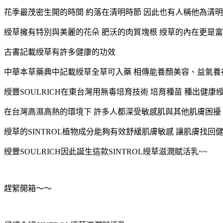
花季最茂密生開的時間 約落在清明時節 因此也有人稱他為清
綬草擁有特別與美麗的花朵 肥沃的肉質塊根 綬草的內在更是
古書記載綬草有許多健康的功效
中華本草藥典中記載綬草全草可入藥 相傳能養顏美容、益氣養
綬豐SOULRICH在東台灣用無毒培育技術 培育種苗 種出健康
在台灣高濕高熱的環境下
許多人都深受敏感肌與其他肌膚困擾
綬草的SINTROL植物成分能夠有效舒緩肌膚敏感 讓肌膚找回
綬豐SOULRICH因此誕生這款SINTROL綬草滋潤賦活乳~~
趕緊開箱～～