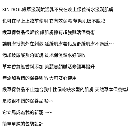
SINTROL綬草滋潤賦活乳不只在晚上保養補水滋潤肌膚
也可在早上上妝前使用 它有效保濕 幫助肌膚不脫妝
綬草保養品很輕鬆 讓肌膚擁有超強賦活保養術
讓肌膚抵禦外在刺激 延緩肌膚老化及舒緩肌膚不適感~~
添加玻尿酸及角鯊烷 質地保濕鎖水好吸收
草本香氣無香料添加 美麗容顏賦活修護再提升
無添加香精的保養聖品 大可安心使用
綬草保養品不止適合我中性偏乾缺水型的肌膚 天然草本保養連
是款很不錯的保養品呢~~
它立馬成為我的新寵～～
簡單單純的包裝設計