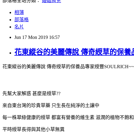
部落格全站分類：
婚姻育兒
相簿
部落格
名片
Jun
17
Mon
2019
16:57
花東縱谷的美麗傳說 傳奇綬草的保養品專
花東縱谷的美麗傳說 傳奇綬草的保養品專家綬豐SOULRICH~~
先幫大家解惑 甚麼是綬草??
來自東台灣的珍貴草藥 只生長在純淨的土讓中
每一株翠綠健康的綬草 都富有營養的維生素 滋潤的植物不飽
平時綬草長得與其他小草無異