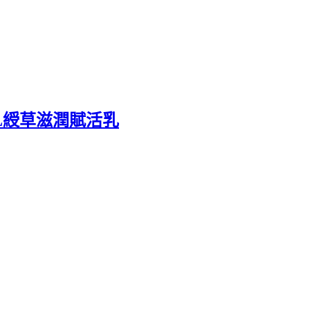
OL綬草滋潤賦活乳