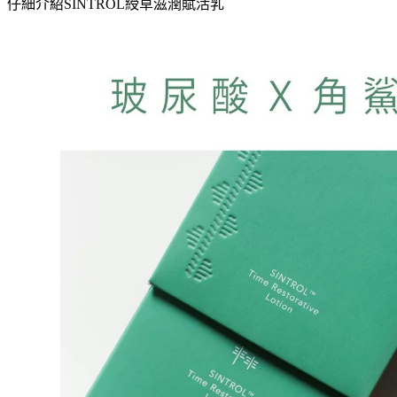
仔細介紹
SINTROL綬草滋潤賦活乳