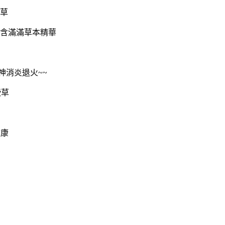
明草
富含滿滿草本精華
神消炎退火~~
綬草
健康