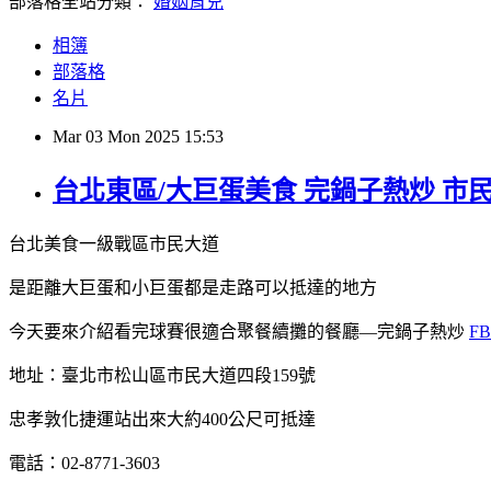
部落格全站分類：
婚姻育兒
相簿
部落格
名片
Mar
03
Mon
2025
15:53
台北東區/大巨蛋美食 完鍋子熱炒 市
台北美食一級戰區市民大道
是距離大巨蛋和小巨蛋都是走路可以抵達的地方
今天要來介紹看完球賽很適合聚餐續攤的餐廳—完鍋子熱炒
F
地址：臺北市松山區市民大道四段159號
忠孝敦化捷運站出來大約400公尺可抵達
電話：02-8771-3603