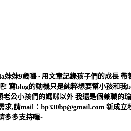
,Bella妹妹9歲囉~ 用文章記錄孩子們的成
 寫blog的動機只是純粹想要幫小孩和我b
照顧老公小孩們的媽咪以外 我還是個兼職的瑜
mail：bp330bp@gmail.com 新成
lla/ 請多多支持囉~