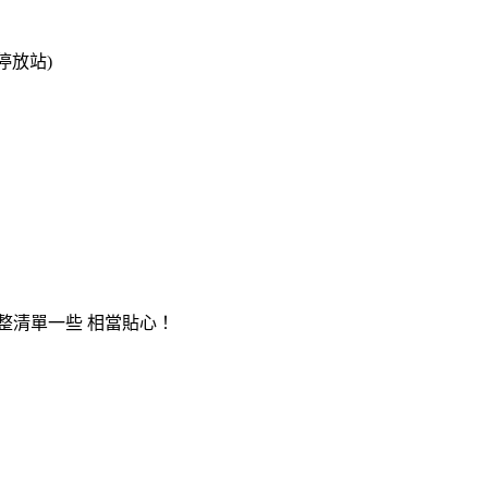
停放站)
整清單一些 相當貼心！