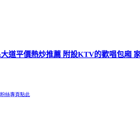
民大道平價熱炒推薦 附設KTV的歡唱包廂 
B粉絲專頁點此