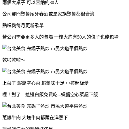
兩個大桌子 可以容納約30人
公司部門聚餐尾牙春酒或是家族聚餐都很合適
點唱機每月更新歌單
若公司需要更多人的包場 一樓大約有50人的位子也能包場
乾啦乾啦～
上菜了 蝦醬空心菜 蝦醬味十足 小孩超級愛
喔！對了！這邊白飯免費吃...蝦醬空心菜超下飯
蔥爆牛肉 大塊牛肉都藏在洋蔥下