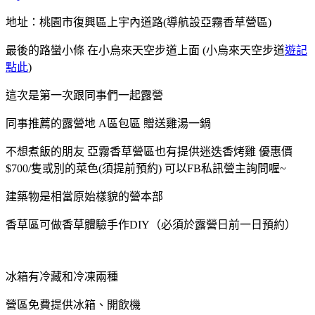
地址：桃園市復興區上宇內道路(導航設亞霧香草營區)
最後的路蠻小條 在小烏來天空步道上面 (小烏來天空步道
遊記
點此
)
這次是第一次跟同事們一起露營
同事推薦的露營地 A區包區 贈送雞湯一鍋
不想煮飯的朋友 亞霧香草營區也有提供迷迭香烤雞 優惠價
$700/隻或別的菜色(須提前預約) 可以FB私訊營主詢問喔~
建築物是相當原始樣貌的營本部
香草區可做香草體驗手作DIY（必須於露營日前一日預約）
冰箱有冷藏和冷凍兩種
營區免費提供冰箱、開飲機