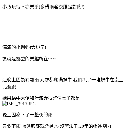
小孩玩得不亦樂乎(多帶兩套衣服是對的!)
滿滿的小蝌蚪!太妙了!
這就是露營的樂趣所在~~~
連晚上因為有飄雨 到處都爬滿蝸牛 我們抓了一堆蝸牛在桌上
比賽跑....
結果蝸牛大便和汁液弄得整個桌子都是
晚上因為下了一整夜的雨
只要下雨 帳篷底部就會進水(沒辦法了!20年的帳篷咧~)