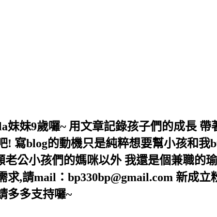
,Bella妹妹9歲囉~ 用文章記錄孩子們的成
 寫blog的動機只是純粹想要幫小孩和我b
照顧老公小孩們的媽咪以外 我還是個兼職的瑜
mail：bp330bp@gmail.com 新成
lla/ 請多多支持囉~