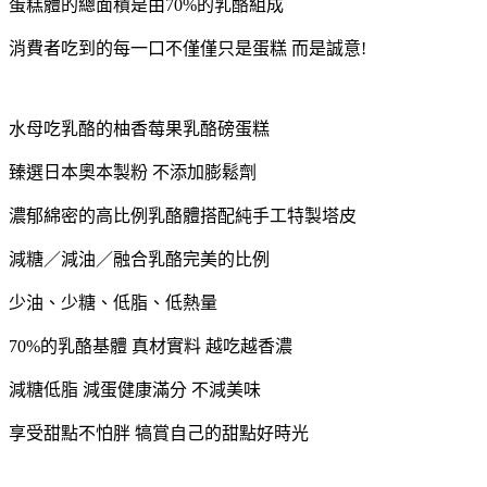
蛋糕體的總面積是由70%的乳酪組成
消費者吃到的每一口不僅僅只是蛋糕 而是誠意!
水母吃乳酪的柚香莓果乳酪磅蛋糕
臻選日本奧本製粉 不添加膨鬆劑
濃郁綿密的高比例乳酪體搭配純手工特製塔皮
減糖／減油／融合乳酪完美的比例
少油、少糖、低脂、低熱量
70%的乳酪基體 真材實料 越吃越香濃
減糖低脂 減蛋健康滿分 不減美味
享受甜點不怕胖 犒賞自己的甜點好時光