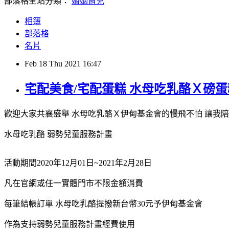
部落格全站分類：
婚姻育兒
相簿
部落格
名片
Feb
18
Thu
2021
16:47
宅配美食/宅配蛋糕 水母吃乳酪Ｘ磅蛋
歡迎大家共襄盛舉 水母吃乳酪Ｘ伊甸基金會的慢飛不怕 讓我
水母吃乳酪 弱勢兒童服務計畫
活動期間2020年12月01日~2021年2月28日
凡在官網或任一實體門市不限金額消費
每筆結帳訂單 水母吃乳酪提撥新台幣30元予伊甸基金會
作為支持弱勢兒童服務計畫經費使用