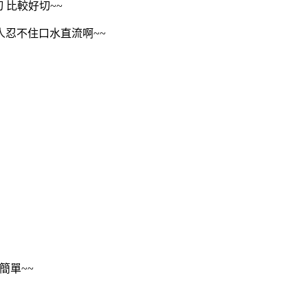
 比較好切~~
人忍不住口水直流啊~~
簡單~~