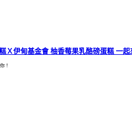
糕Ｘ伊甸基金會 柚香莓果乳酪磅蛋糕 一起
陪你！