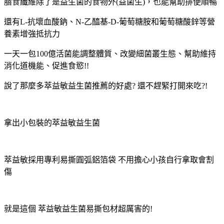
膳食纖維除了是益生菌的食物外(益菌生)，也能幫助排便順暢
還有L-抗壞血酸鈉、N-乙醯基-D-葡萄糖胺和葡萄糖酸鋅等營
養素增強抵抗力
一天一包100億活菌能調整體質、改變細菌叢生態、幫助維持
消化道機能、促進食慾!!
說了那麼多萃益敏益生菌推薦的好處? 還不趕緊打開來吃?!
拿出小包裝的萃益敏益生菌
萃益敏採用專利易撕圓弧鋁箔袋 不用擔心小孩自行拿取會割
傷
就是這個 萃益敏益生菌易撕包材超厲害的!