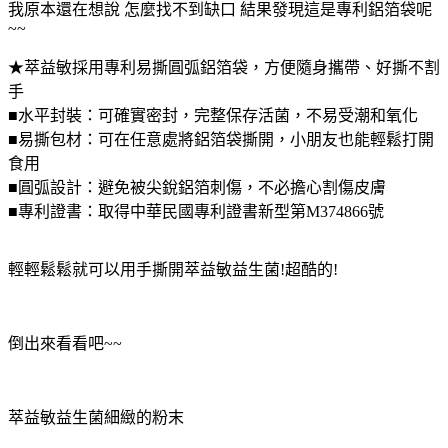
我原本還在想說 怎麼找不到缺口 結果發現這是專利鋁箔袋呢
~~
★萃益敏採用專利易撕圓弧鋁箔袋，方便隨身攜帶、好撕不割
手
■水平封裝：可確實密封，完整保存活菌，不易受潮和氧化
■易撕包材：可在任意處將鋁箔袋撕開，小朋友也能輕鬆打開
食用
■圓弧設計：避免被尖銳鋁箔刺傷，不必擔心割傷皮膚
■專利證書：取得中華民國專利證書新型第M374866號
輕輕鬆鬆就可以用手撕開萃益敏益生菌!超酷的!
倒出來看看吧~~
萃益敏益生菌細緻的粉末