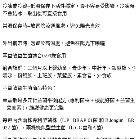
冷凍或冷藏--低溫保存下活性穩定，最不容易受影響，冷凍時
不會結冰，取出後可直接食用
常溫保存時--放置陰涼通風處，避免陽光直射
外出攜帶時--勿置於高溫處，避免在陽光下曝曬
萃益敏益生菌適合0-99歲食用
適合族群：三個月以上嬰幼童、青少年、中壯年、銀髮族、孕
媽咪、粉領族、上班族、菜籃族、素食者、外食族
萃益敏益生菌商品特色：
萃益敏是多元化益菌平衡配方 (專利菌株 + 機能好菌 + 益菌生
+ 營養素 )，維護健康更完整
每包內含兩株專利型菌株（L.P - BRAP-01菌 和 B.longun - BR-
022 菌），兩株機能型益生菌（L.GG菌和A菌）