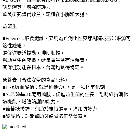
調整體質，增強防護力，
歐美研究證實效益，定殖在小腸和大腸。
益菌生
■Fibersol-2膳食纖維，又稱為難消化性麥芽糊精或玉米來源可
溶性纖維，
能促進腸道蠕動，排便順暢，
幫助益生菌成長，延長益生菌存活時間，
其保健功能在日本、台灣均獲得肯定。
營養素（合法安全的食品原料）
■L-抗壞血酸鈉：就是維他命C，是一種抗氧化劑
■N-乙醯基-D-葡萄糖胺：促進益生菌的生長，幫助維持消化
道機能，增強防護的能力。
■葡萄糖酸鋅：有助於維持能量，增加防護力
■碳酸鈣：鈣能幫助牙齒骨骼正常發育。