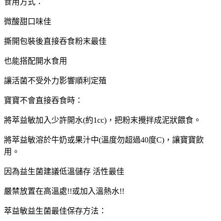
食用方式：
微酸甜口味佳
撕開包裝後直接吞食粉末最佳
也能搭配開水食用
讓活菌不受外力影響順利定殖
寶寶不會直接吞食時：
將萃益敏加入少許開水(約1cc)，把粉末攪拌成泥狀餵食。
將萃益敏溶於牛奶或果汁中(溫度勿超過40度C)，讓寶寶飲
用。
因為益生菌建議低溫儲存 活性最佳
嚴禁放置在高溫處!!或加入溫熱水!!
萃益敏益生菌最佳保存方法：