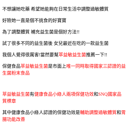
不想讓她吃藥 希望她能夠在日常生活中調整過敏體質
好險她一直是個不挑食的好寶寶
為了調整體質 補充益生菌是個好方法!!
試了很多不同的益生菌後 女兒最近在吃的一款益生菌
我個人覺得很厲害!當然要幫
萃益敏益生菌
推薦一下!!
保健食品
萃益敏益生菌
是市面上
唯一同時取得國家三認證的益
生菌粉末食品
萃益敏益生菌
有
健康食品小綠人兩項保健功效
和
SNQ國家品
質標章
其中健康食品小綠人認證的保健功效是
輔助調整過敏體質
和
胃
腸功能改善