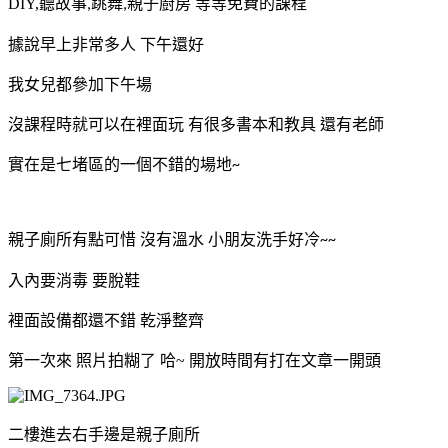
DIY,
聽故事
跳舞
親子廚房 等等免費的課程
,
,
據說早上非常多人 下午還好
我女兒都參加下午場
沒課程時就可以在裡面玩 有很多書本和教具 還有老師
實在是七堵區的一個不錯的場地
~
親子廁所有點可惜 沒有溫水 小朋友洗手好冷
~~
入內要消毒 要脫鞋
裡面設備都還不錯 乾淨整齊
第一次來 照片拍糊了 哈~ 開放時間有打在文章一開頭
二樓進去右手邊是親子廁所