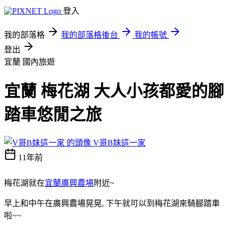
登入
我的部落格
我的部落格後台
我的帳號
登出
宜蘭
國內旅遊
宜蘭 梅花湖 大人小孩都愛的腳
踏車悠閒之旅
V哥B妹這一家
11年前
梅花湖就在
宜蘭廣興農場
附近~
早上和中午在廣興農場晃晃, 下午就可以到梅花湖來騎腳踏車
啦~~