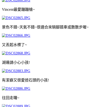
Vincent最愛蹦蹦槍~
景色不錯~天氣不錯~很適合來騎腳踏車或散散步喔~
又丟起水標了~
湖邊請小心小孩!
有潔癖又很愛撿石頭的小孩!
往回走囉~