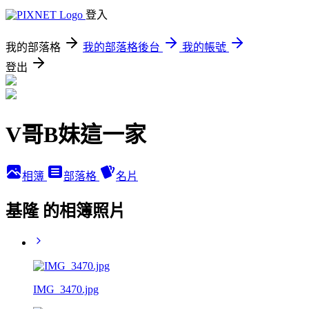
登入
我的部落格
我的部落格後台
我的帳號
登出
V哥B妹這一家
相簿
部落格
名片
基隆 的相簿照片
IMG_3470.jpg