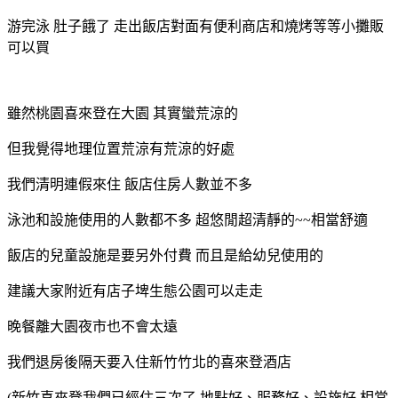
游完泳 肚子餓了 走出飯店對面有便利商店和燒烤等等小攤販
可以買
雖然桃園喜來登在大園 其實蠻荒涼的
但我覺得地理位置荒涼有荒涼的好處
我們清明連假來住 飯店住房人數並不多
泳池和設施使用的人數都不多 超悠閒超清靜的~~相當舒適
飯店的兒童設施是要另外付費 而且是給幼兒使用的
建議大家附近有店子埤生態公園可以走走
晚餐離大園夜市也不會太遠
我們退房後隔天要入住新竹竹北的喜來登酒店
(新竹喜來登我們已經住三次了 地點好、服務好、設施好 相當