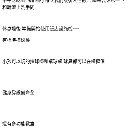
中午吃吃到飽超飽的 每次我們飯後入住飯店 總是要休息一下
和輪流上洗手間
休息過後 準備開始使用飯店設施啦~~~
有標準撞球檯
小孩可以玩的撞球檯和桌球桌 球具都可以在櫃檯借
健身房設備齊全
還有多功能教室