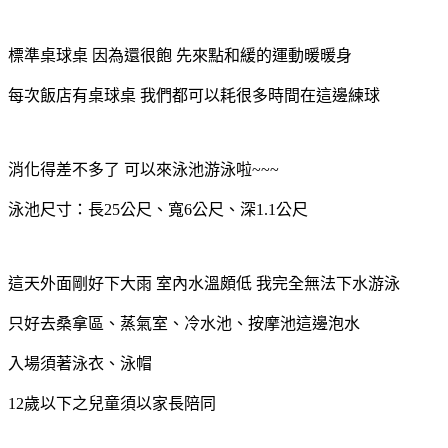
標準桌球桌 因為還很飽 先來點和緩的運動暖暖身
每次飯店有桌球桌 我們都可以耗很多時間在這邊練球
消化得差不多了 可以來泳池游泳啦~~~
泳池尺寸：長25公尺、寬6公尺、深1.1公尺
這天外面剛好下大雨 室內水溫頗低 我完全無法下水游泳
只好去桑拿區、蒸氣室、冷水池、按摩池這邊泡水
入場須著泳衣、泳帽
12歲以下之兒童須以家長陪同