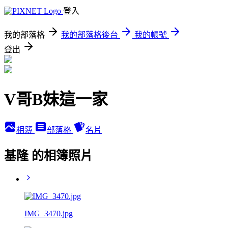
登入
我的部落格
我的部落格後台
我的帳號
登出
V哥B妹這一家
相簿
部落格
名片
基隆 的相簿照片
IMG_3470.jpg